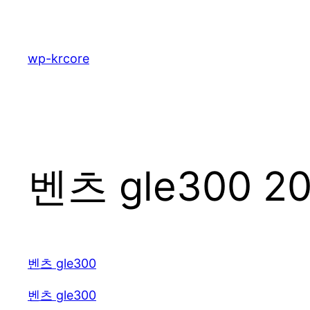
콘
텐
츠
wp-krcore
로
바
로
가
기
벤츠 gle300 2
벤츠 gle300
벤츠 gle300