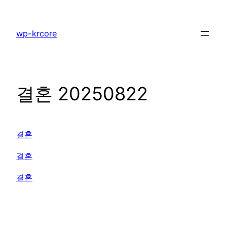
콘
텐
wp-krcore
츠
로
바
로
결혼 20250822
가
기
결혼
결혼
결혼