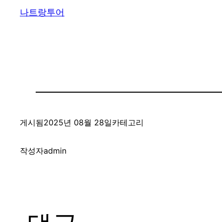
나트랑투어
게시됨
2025년 08월 28일
카테고리
작성자
admin