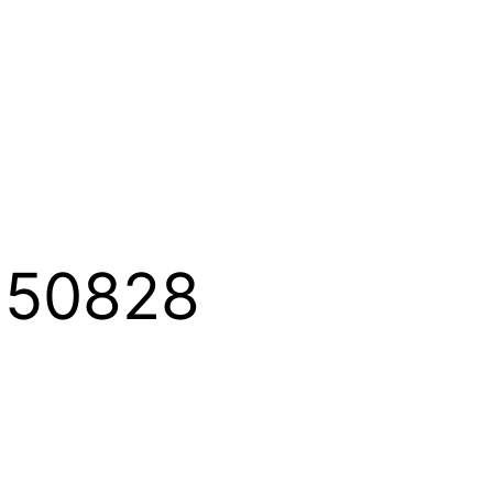
50828