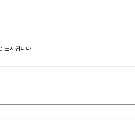
로 표시됩니다