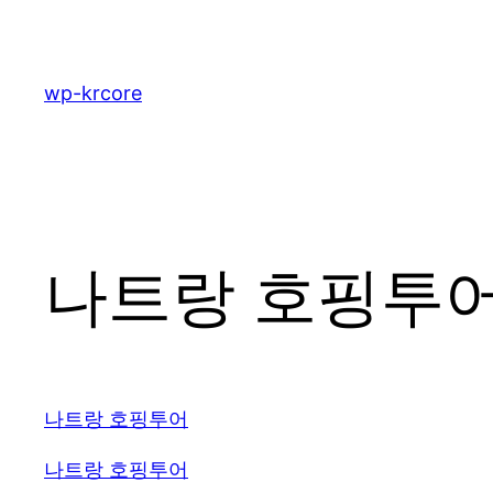
콘
텐
츠
wp-krcore
로
바
로
가
기
나트랑 호핑투어 
나트랑 호핑투어
나트랑 호핑투어