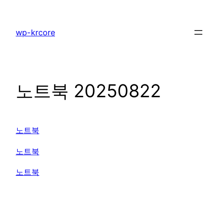
콘
텐
wp-krcore
츠
로
바
로
노트북 20250822
가
기
노트북
노트북
노트북