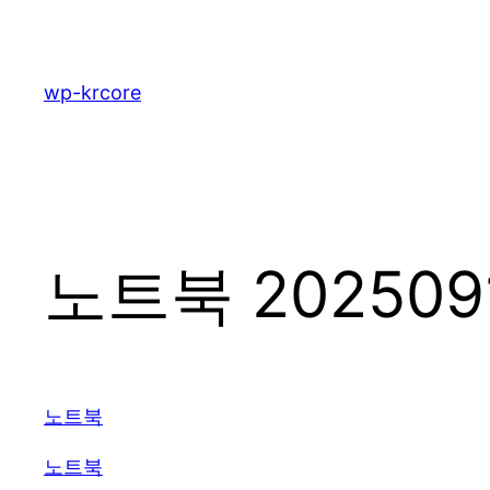
콘
텐
츠
wp-krcore
로
바
로
가
기
노트북 202509
노트북
노트북