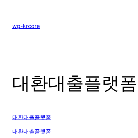
콘
텐
츠
wp-krcore
로
바
로
가
기
대환대출플랫폼 2
대환대출플랫폼
대환대출플랫폼