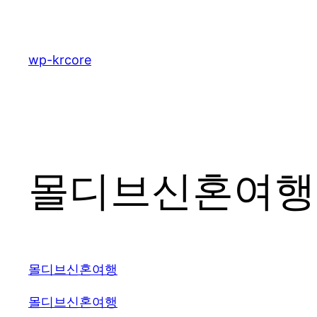
콘
텐
츠
wp-krcore
로
바
로
가
기
몰디브신혼여행 2
몰디브신혼여행
몰디브신혼여행