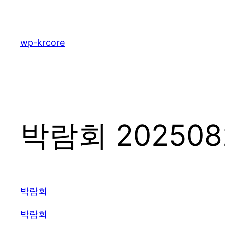
콘
텐
츠
wp-krcore
로
바
로
가
기
박람회 202508
박람회
박람회