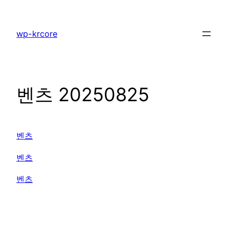
콘
텐
wp-krcore
츠
로
바
로
벤츠 20250825
가
기
벤츠
벤츠
벤츠