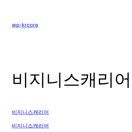
콘
텐
츠
wp-krcore
로
바
로
가
기
비지니스캐리어 2
비지니스캐리어
비지니스캐리어