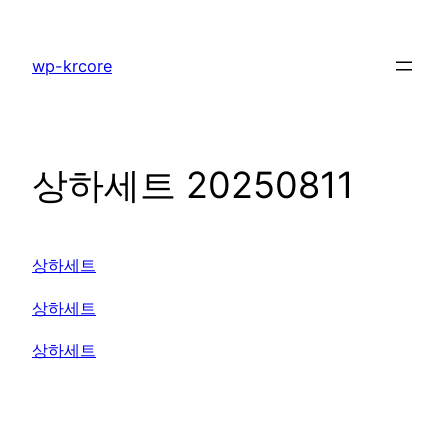
콘
텐
wp-krcore
츠
로
바
로
상하세트 20250811
가
기
상하세트
상하세트
상하세트