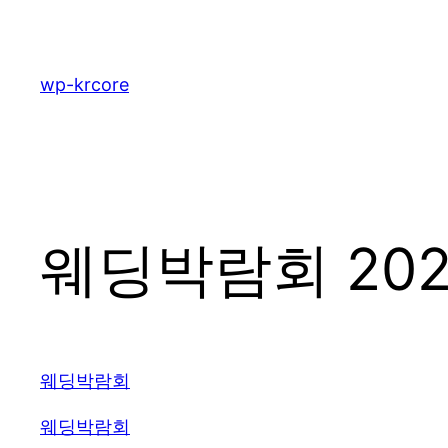
콘
텐
츠
wp-krcore
로
바
로
가
기
웨딩박람회 202
웨딩박람회
웨딩박람회