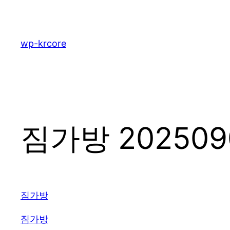
콘
텐
츠
wp-krcore
로
바
로
가
기
짐가방 202509
짐가방
짐가방