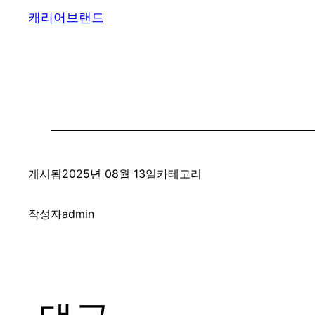
캐리어브랜드
게시됨
2025년 08월 13일
카테고리
작성자
admin