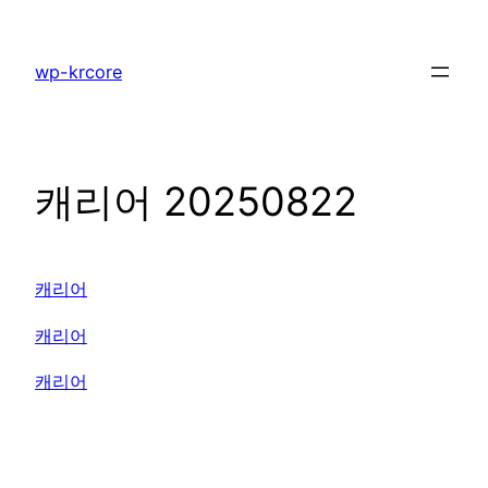
콘
텐
wp-krcore
츠
로
바
로
캐리어 20250822
가
기
캐리어
캐리어
캐리어