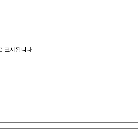
로 표시됩니다