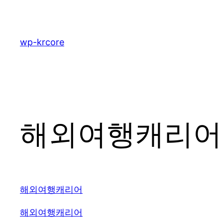
콘
텐
츠
wp-krcore
로
바
로
가
기
해외여행캐리어 2
해외여행캐리어
해외여행캐리어