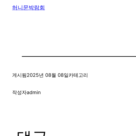
허니문박람회
게시됨
2025년 08월 08일
카테고리
작성자
admin