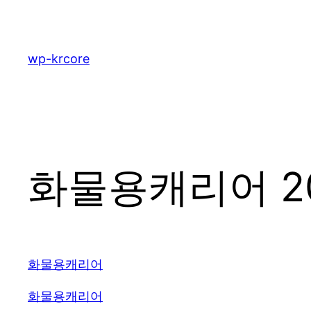
콘
텐
츠
wp-krcore
로
바
로
가
기
화물용캐리어 20
화물용캐리어
화물용캐리어